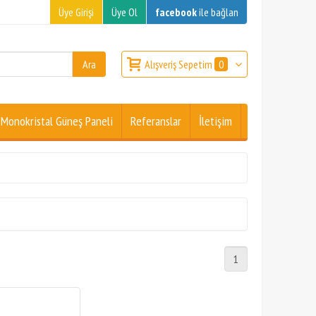
Üye Girişi
Üye Ol
facebook
ile bağlan
Alışveriş Sepetim
0
Monokristal Güneş Paneli
Referanslar
İletişim
1