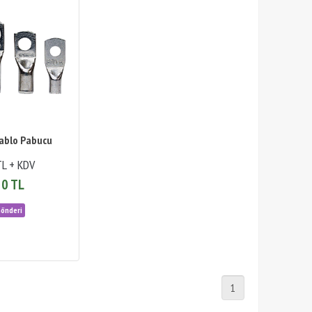
Kablo Pabucu
TL + KDV
30 TL
1