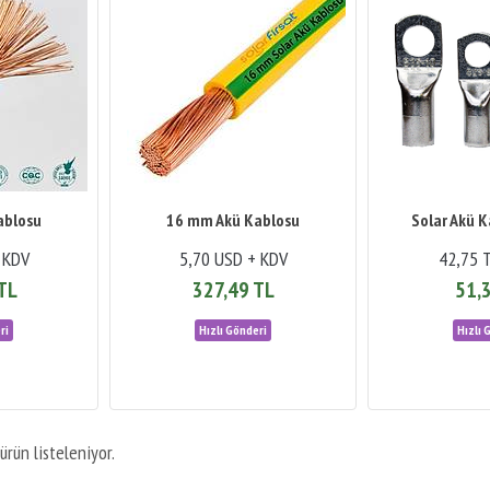
ablosu
16 mm Akü Kablosu
Solar Akü 
 KDV
5,70 USD + KDV
42,75 
TL
327,49 TL
51,
ürün listeleniyor.