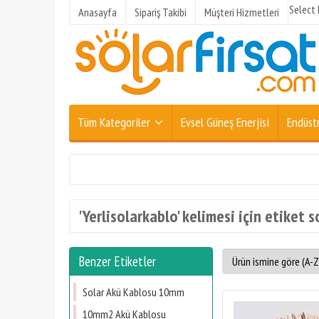
Select
Anasayfa
Sipariş Takibi
Müşteri Hizmetleri
Tüm Kategoriler
Evsel Güneş Enerjisi
Endüstr
'Yerlisolarkablo' kelimesi için etiket s
Benzer Etiketler
Solar Akü Kablosu 10mm
10mm2 Akü Kablosu