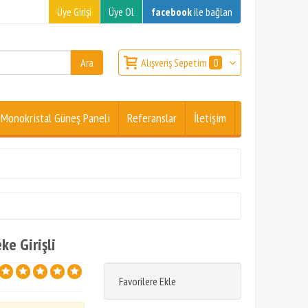
Üye Girişi
Üye Ol
facebook
ile bağlan
Alışveriş Sepetim
0
Monokristal Güneş Paneli
Referanslar
İletişim
e Girişli
Favorilere Ekle