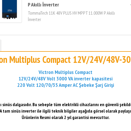
P Akıllı İnverter
TommaTech 11K 48V PLUS HV MPPT 11.000W P Akıllı
İnverter
ron Multiplus Compact 12V/24V/48V-3
Victron Multiplus Compact
12V/24V/48V Volt 3000 VA inverter kapasitesi
220 Volt 120/70/35 Amper AC Şebeke Şarj Girişi
ı sinüs dalgasıdır. Bu sebeple tüm elektrikli cihazlarını en güvenli şekilde
 tam sinüs inverter ile ilgili teknik bilgiler aşağıda görsel olarak paylaşı
Ürünlerin Resmi olarak 2 yıl garantisi mevcuttur.