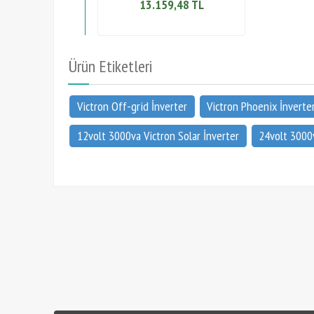
13.159,48 TL
Ürün Etiketleri
Victron Off-grid İnverter
Victron Phoenix İnverte
12volt 3000va Victron Solar İnverter
24volt 3000v