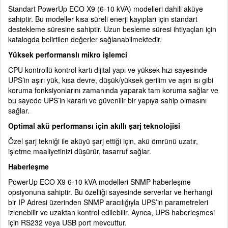
Standart PowerUp ECO X9 (6-10 kVA) modelleri dahili aküye
sahiptir. Bu modeller kısa süreli enerji kayıpları için standart
destekleme süresine sahiptir. Uzun besleme süresi ihtiyaçları için
katalogda belirtilen değerler sağlanabilmektedir.
Yüksek performanslı mikro işlemci
CPU kontrollü kontrol kartı dijital yapı ve yüksek hızı sayesinde
UPS’in aşırı yük, kısa devre, düşük/yüksek gerilim ve aşırı ısı gibi
koruma fonksiyonlarını zamanında yaparak tam koruma sağlar ve
bu sayede UPS’in kararlı ve güvenilir bir yapıya sahip olmasını
sağlar.
Optimal akü performansı için akıllı şarj teknolojisi
Özel şarj tekniği ile aküyü şarj ettiği için, akü ömrünü uzatır,
işletme maaliyetinizi düşürür, tasarruf sağlar.
Haberleşme
PowerUp ECO X9 6-10 kVA modelleri SNMP haberleşme
opsiyonuna sahiptir. Bu özelliği sayesinde serverlar ve herhangi
bir IP Adresi üzerinden SNMP aracılığıyla UPS’in parametreleri
izlenebilir ve uzaktan kontrol edilebilir. Ayrıca, UPS haberleşmesi
için RS232 veya USB port mevcuttur.