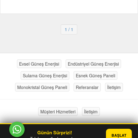
1
/ 1
Evsel Güneş Enerjisi
Endüstriyel Güneş Enerjisi
Sulama Güneş Enerjisi
Esnek Güneş Paneli
Monokristal Güneş Paneli
Referanslar
İletişim
Müşteri Hizmetleri
İletişim
Günün Sürprizi!
®
PlatinMarket
E-Ticaret Sistemi
İle Hazırlanmıştır.
BAŞLAT