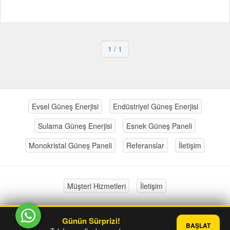
1
/ 1
Evsel Güneş Enerjisi
Endüstriyel Güneş Enerjisi
Sulama Güneş Enerjisi
Esnek Güneş Paneli
Monokristal Güneş Paneli
Referanslar
İletişim
Müşteri Hizmetleri
İletişim
Günün Sürprizi!
®
PlatinMarket
E-Ticaret Sistemi
İle Hazırlanmıştır.
BAŞLAT