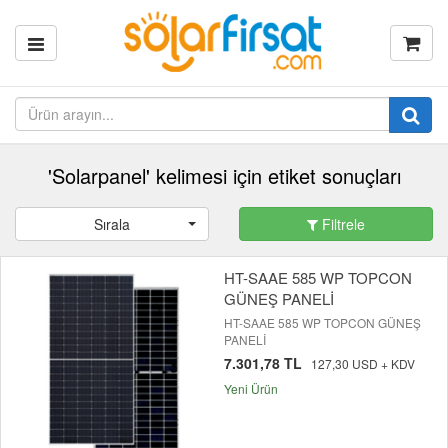
'Solarpanel' kelimesi için etiket sonuçları
Sırala
Filtrele
HT-SAAE 585 WP TOPCON
GÜNEŞ PANELİ
HT-SAAE 585 WP TOPCON GÜNEŞ
PANELİ
7.301,78 TL
127,30 USD + KDV
Yeni Ürün