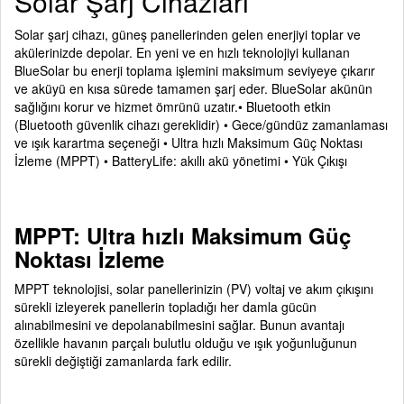
Solar Şarj Cihazları
S
olar şarj cihazı, güneş panellerinden gelen enerjiyi toplar ve
akülerinizde depolar. En yeni ve en hızlı teknolojiyi kullanan
BlueSolar bu enerji toplama işlemini maksimum seviyeye çıkarır
ve aküyü en kısa sürede tamamen şarj eder. BlueSolar akünün
sağlığını korur ve hizmet ömrünü uzatır.• Bluetooth etkin
(Bluetooth güvenlik cihazı gereklidir) • Gece/gündüz zamanlaması
ve ışık karartma seçeneği • Ultra hızlı Maksimum Güç Noktası
İzleme (MPPT) • BatteryLife: akıllı akü yönetimi • Yük Çıkışı
MPPT: Ultra hızlı Maksimum Güç
Noktası İzleme
M
PPT teknolojisi, solar panellerinizin (PV) voltaj ve akım çıkışını
sürekli izleyerek panellerin topladığı her damla gücün
alınabilmesini ve depolanabilmesini sağlar. Bunun avantajı
özellikle havanın parçalı bulutlu olduğu ve ışık yoğunluğunun
sürekli değiştiği zamanlarda fark edilir.