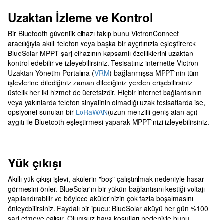
Uzaktan İzleme ve Kontrol
B
ir Bluetooth güvenlik cihazı takıp bunu VictronConnect
aracılığıyla akıllı telefon veya başka bir aygıtınızla eşleştirerek
BlueSolar MPPT şarj cihazının kapsamlı özelliklerini uzaktan
kontrol edebilir ve izleyebilirsiniz. Tesisatınız internette Victron
Uzaktan Yönetim Portalına (
VRM
) bağlanmışsa MPPT'nin tüm
işlevlerine dilediğiniz zaman dilediğiniz yerden erişebilirsiniz,
üstelik her iki hizmet de ücretsizdir. Hiçbir internet bağlantısının
veya yakınlarda telefon sinyalinin olmadığı uzak tesisatlarda ise,
opsiyonel sunulan bir
LoRaWAN
(uzun menzilli geniş alan ağı)
aygıtı ile Bluetooth eşleştirmesi yaparak MPPT'nizi izleyebilirsiniz.
Yük çıkışı
A
kıllı yük çıkışı işlevi, akülerin "boş" çalıştırılmak nedeniyle hasar
görmesini önler. BlueSolar'ın bir yükün bağlantısını kestiği voltajı
yapılandırabilir ve böylece akülerinizin çok fazla boşalmasını
önleyebilirsiniz. Faydalı bir ipucu: BlueSolar aküyü her gün %100
şarj etmeye çalışır. Olumsuz hava koşulları nedeniyle bunu