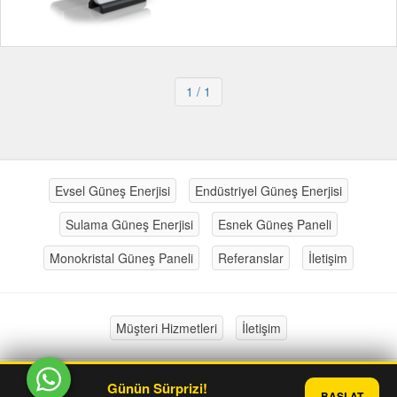
1
/ 1
Evsel Güneş Enerjisi
Endüstriyel Güneş Enerjisi
Sulama Güneş Enerjisi
Esnek Güneş Paneli
Monokristal Güneş Paneli
Referanslar
İletişim
Müşteri Hizmetleri
İletişim
Günün Sürprizi!
®
PlatinMarket
E-Ticaret Sistemi
İle Hazırlanmıştır.
BAŞLAT