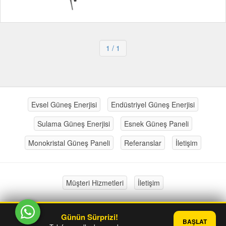
1
/ 1
Evsel Güneş Enerjisi
Endüstriyel Güneş Enerjisi
Sulama Güneş Enerjisi
Esnek Güneş Paneli
Monokristal Güneş Paneli
Referanslar
İletişim
Müşteri Hizmetleri
İletişim
Günün Sürprizi!
®
PlatinMarket
E-Ticaret Sistemi
İle Hazırlanmıştır.
BAŞLAT