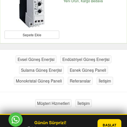
Yeni Ürün
Kargo Bedava
Sepete Ekle
Evsel Güneş Enerjisi
Endüstriyel Güneş Enerjisi
Sulama Güneş Enerjisi
Esnek Güneş Paneli
Monokristal Güneş Paneli
Referanslar
İletişim
Müşteri Hizmetleri
İletişim
Günün Sürprizi!
®
PlatinMarket
E-Ticaret Sistemi
İle Hazırlanmıştır.
BAŞLAT