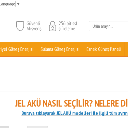
 Language
▼
iyel Güneş Enerjisi
Sulama Güneş Enerjisi
Esnek Güneş Paneli
JEL AKÜ
NASIL SEÇİLİR? NELERE Dİ
Buraya tıklayarak JEL AKÜ modelleri ile ilgili tüm ayrınt