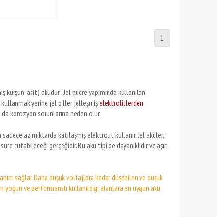
1
iş kurşun-asit)
aküdür
.
Jel hücre yapımında kullanılan
kullanmak yerine jel piller jelleşmiş
elektrolitlerden
bu da korozyon sorunlarına neden olur.
 sadece az miktarda katılaşmış elektrolit kullanır.
Jel aküler,
süre tutabileceği gerçeğidir.
Bu akü tipi de dayanıklıdır ve aşırı
llanım sağlar. Daha düşük voltajlara kadar düşebilen ve düşük
rin yoğun ve performanslı kullanıldığı alanlara en uygun akü