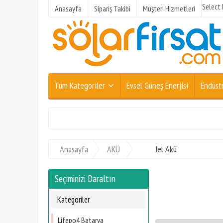
Select
Anasayfa
Sipariş Takibi
Müşteri Hizmetleri
Tüm Kategoriler
Evsel Güneş Enerjisi
Endüstr
Anasayfa
AKÜ
Jel Akü
Seçiminizi Daraltın
Kategoriler
Lifepo4 Batarya