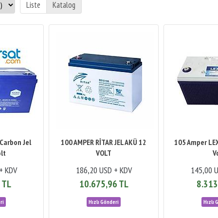
Carbon Jel
100 AMPER RİTAR JEL AKÜ 12
105 Amper LEX
lt
VOLT
V
+ KDV
186,20 USD + KDV
145,00 
 TL
10.675,96 TL
8.313