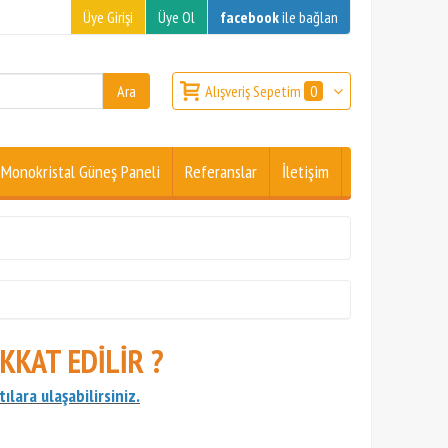
Üye Girişi
Üye Ol
facebook
ile bağlan
Alışveriş Sepetim
0
Monokristal Güneş Paneli
Referanslar
İletişim
KKAT EDİLİR ?
ılara ulaşabilirsiniz.