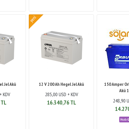
l Jel Akü
12 V 200 Ah Hegel Jel Akü
150 Amper Or
Akü 1
+ KDV
285,00 USD + KDV
248,90 
 TL
16.340,76 TL
14.27