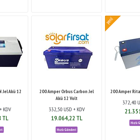
 Jel Akü 12
200 Amper Orbus Carbon Jel
200 Amper Ritar
Akü 12 Volt
372,40 
+ KDV
332,50 USD + KDV
21.35
8 TL
19.064,22 TL