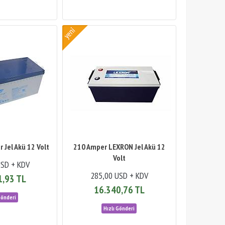
 Jel Akü 12 Volt
210 Amper LEXRON Jel Akü 12
Volt
USD + KDV
285,00 USD + KDV
1,93 TL
16.340,76 TL