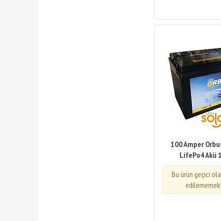
100 Amper Orbu
LifePo4 Akü 1
Bu ürün geçici ol
edilememekt