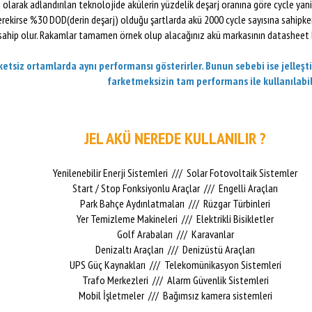
 olarak adlandırılan teknolojide akülerin yüzdelik deşarj oranına göre cycle yani
rekirse %30 DOD(derin deşarj) olduğu şartlarda akü 2000 cycle sayısına sahipke
sahip olur. Rakamlar tamamen örnek olup alacağınız akü markasının datasheet bil
etsiz ortamlarda aynı performansı gösterirler. Bunun sebebi ise jelleşti
farketmeksizin tam performans ile kullanılabi
JEL AKÜ NEREDE KULLANILIR ?
Yenilenebilir Enerji Sistemleri /// Solar Fotovoltaik Sistemler
Start / Stop Fonksiyonlu Araçlar /// Engelli Araçları
Park Bahçe Aydınlatmaları /// Rüzgar Türbinleri
Yer Temizleme Makineleri /// Elektrikli Bisikletler
Golf Arabaları /// Karavanlar
Denizaltı Araçları /// Denizüstü Araçları
UPS Güç Kaynakları /// Telekomünikasyon Sistemleri
Trafo Merkezleri /// Alarm Güvenlik Sistemleri
Mobil İşletmeler /// Bağımsız kamera sistemleri