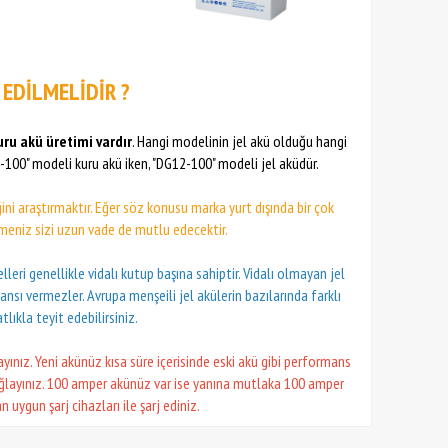
 EDİLMELİDİR ?
uru akü üretimi vardır
. Hangi modelinin jel akü olduğu hangi
2-100" modeli kuru akü iken, "DG12-100" modeli jel aküdür.
ğini araştırmaktır. Eğer söz konusu marka yurt dışında bir çok
etmeniz sizi uzun vade de mutlu edecektir.
eri genellikle vidalı kutup başına sahiptir. Vidalı olmayan jel
nsı vermezler. Avrupa menşeili jel akülerin bazılarında farklı
lıkla teyit edebilirsiniz.
yınız. Yeni akünüz kısa süre içerisinde eski akü gibi performans
bağlayınız. 100 amper akünüz var ise yanına mutlaka 100 amper
uygun şarj cihazları ile şarj ediniz.