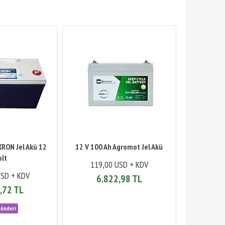
RON Jel Akü 12
12 V 100 Ah Agromot Jel Akü
olt
119,00 USD + KDV
USD + KDV
6.822,98 TL
,72 TL