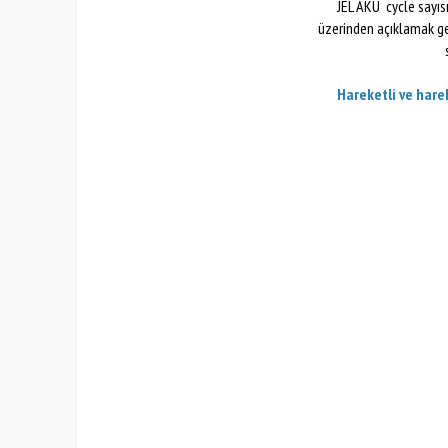
JEL AKÜ cycle sayısı
üzerinden açıklamak ge
Hareketli ve harek