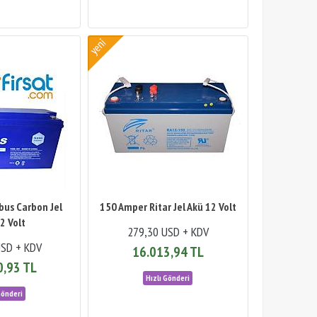
bus Carbon Jel
150 Amper Ritar Jel Akü 12 Volt
2 Volt
279,30 USD + KDV
USD + KDV
16.013,94 TL
0,93 TL