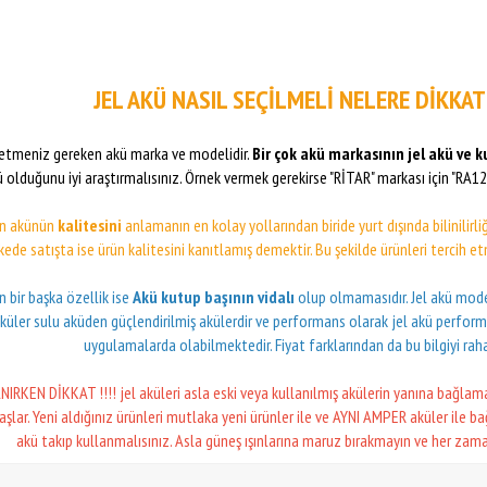
JEL AKÜ NASIL SEÇİLMELİ NELERE DİKKAT
t etmeniz gereken akü marka ve modelidir.
Bir çok akü markasının jel akü ve k
 olduğunu iyi araştırmalısınız. Örnek vermek gerekirse "RİTAR" markası için "RA1
n akünün
kalitesini
anlamanın en kolay yollarından biride yurt dışında bilinilirli
kede satışta ise ürün kalitesini kanıtlamış demektir. Bu şekilde ürünleri tercih 
 bir başka özellik ise
Akü kutup başının vidalı
olup olmamasıdır. Jel akü modell
aküler sulu aküden güçlendirilmiş akülerdir ve performans olarak jel akü performa
uygulamalarda olabilmektedir. Fiyat farklarından da bu bilgiyi rahat
ANIRKEN DİKKAT !!!! jel aküleri asla eski veya kullanılmış akülerin yanına bağlama
lar. Yeni aldığınız ürünleri mutlaka yeni ürünler ile ve AYNI AMPER aküler ile 
akü takıp kullanmalısınız. Asla güneş ışınlarına maruz bırakmayın ve her zaman 