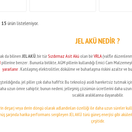
m
15
ürün listeleniyor.
JEL AKÜ NEDİR ?
rak da bilinen
JEL AKÜ
,
bir tür
Sızdırmaz Asit Akü
olan bir
VRLA
(valfle düzenlenm
M
pillerine
benzer
.
Bununla birlikte, AGM pillerin kullandığı Emici Cam Malzemeyi 
yararlanır
.
Katılaşmış elektrolitler, dökülme ve buharlaşma riskini azaltır ve 
ştırıldığında, jel piller çok daha hafiftir.
Bu teknoloji asidi hareketsiz tutmak için
daha uzun ömre sahiptir;
bunun nedeni, jelleşmiş çözümün ücretlerini daha uzun 
sıcaklık aralıklarına dayanabilir.
in deşarj veya derin döngü olarak adlandırılan özelliği ile daha uzun süreler ku
nüş şarjında harika performans sergileyen JEL AKÜ türü güneş enerjisi gibi aküle
çeşitidir.