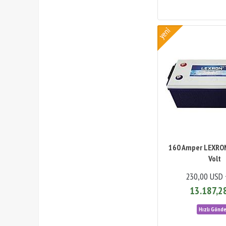
160 Amper LEXRON
Volt
230,00 USD 
13.187,2