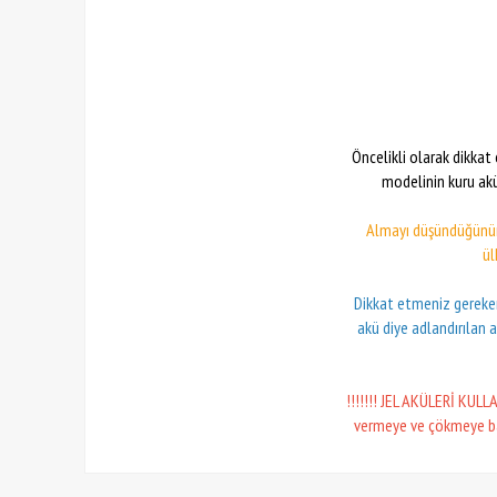
Öncelikli olarak dikka
modelinin kuru akü
Almayı düşündüğünü
ül
Dikkat etmeniz gereken
akü diye adlandırılan 
!!!!!!! JEL AKÜLERİ KULL
vermeye ve çökmeye baş