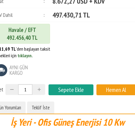
8.672,27 USD + KDV
at
:
497.430,71 TL
V Dahil
:
Havale / EFT
492.456,40 TL
11,69 TL
'den başlayan taksit
ekleri için
tıklayın.
et
ün Yorumları
Teklif İste
İş Yeri - Ofis Güneş Enerjisi 10 Kw