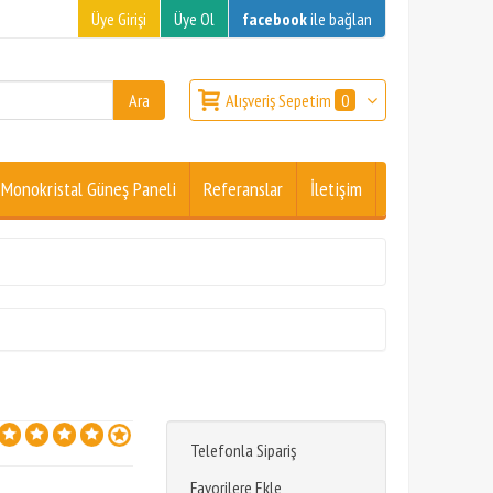
Üye Girişi
Üye Ol
facebook
ile bağlan
Alışveriş Sepetim
0
Monokristal Güneş Paneli
Referanslar
İletişim
Telefonla Sipariş
Favorilere Ekle