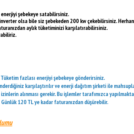
 enerjiyi şebekeye satabilirsiniz.
nverter olsa bile siz şebekeden 200 kw çekebilirsiniz. Herhangi
uranızdan aylık tüketiminizi karşılatırabilirsiniz.
biliriz.
. Tüketim fazlası enerjiyi şebekeye gönderirsiniz.
rdiğiniz karşılaştırılır ve enerji dağıtım şirketi ile mahsupla
izinlerin alınması gerekir. Bu işlemler tarafımızca yapılmakta
 Günlük 120 TL ye kadar faturanızdan düşürebilir.
ulumu