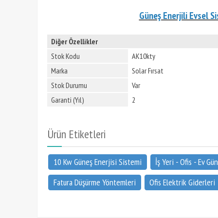
Güneş Enerjili Evsel S
Diğer Özellikler
Stok Kodu
AK10kty
Marka
Solar Fırsat
Stok Durumu
Var
Garanti (Yıl)
2
Ürün Etiketleri
10 Kw Güneş Enerjisi Sistemi
İş Yeri - Ofis - Ev G
Fatura Düşürme Yöntemleri
Ofis Elektrik Giderleri