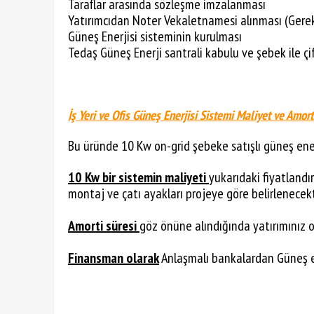
Taraflar arasında sözleşme imzalanması
Yatırımcıdan Noter Vekaletnamesi alınması (Gerekli
Güneş Enerjisi sisteminin kurulması
Tedaş Güneş Enerji santrali kabulu ve şebek ile çif
İş Yeri ve Ofis Güneş Enerjisi Sistemi Maliyet ve Amort
Bu üründe 10 Kw on-grid şebeke satışlı güneş enerj
10 Kw bir sistemin maliyeti
yukarıdaki fiyatlandı
montaj ve çatı ayakları projeye göre belirlenecekt
Amorti süresi
göz önüne alındığında yatırımınız 
Finansman olarak
Anlaşmalı bankalardan Güneş ene