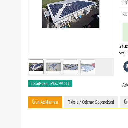
Fiy
KD
55.0
seçen
SolarPuan : 393.799.311
Ad
Ürün Açıklaması
Taksit / Ödeme Seçenekleri
Ür