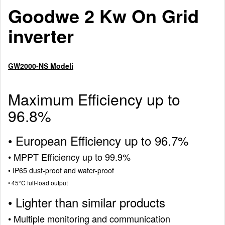
Goodwe 2 Kw On Grid
inverter
GW2000-NS Modeli
Maximum Efficiency up to
96.8%
•
European Efficiency up to 96.7%
•
MPPT Efficiency up to 99.9%
•
IP65 dust-proof and water-proof
•
45°C full-load output
•
Lighter than similar products
•
Multiple monitoring and communication