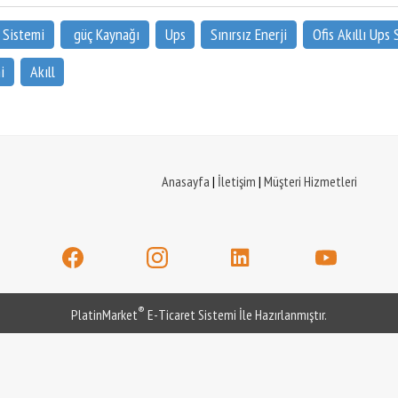
Ups Sistemi
güç Kaynağı
Ups
Sınırsız Enerji
Ofis Akıllı Ups 
i
Akıll
Anasayfa
|
İletişim
|
Müşteri Hizmetleri
®
PlatinMarket
E-Ticaret Sistemi
İle Hazırlanmıştır.