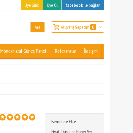
Üye Girişi
Üye Ol
facebook
ile bağlan
Alışveriş Sepetim
0
Monokristal Güneş Paneli
Referanslar
İletişim
Favorilere Ekle
Fiyatı Düşünce Haber Ver