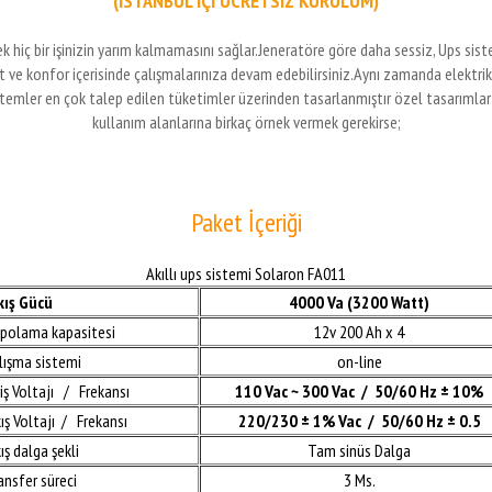
(İSTANBUL İÇİ ÜCRETSİZ KURULUM)
ek hiç bir işinizin yarım kalmamasını sağlar.Jeneratöre göre daha sessiz, Ups 
at ve konfor içerisinde çalışmalarınıza devam edebilirsiniz.Aynı zamanda elektr
stemler en çok talep edilen tüketimler üzerinden tasarlanmıştır özel tasarımlar iç
kullanım alanlarına birkaç örnek vermek gerekirse;
Paket İçeriği
Akıllı ups sistemi Solaron FA011
ıkış Gücü
4000 Va (3200 Watt)
epolama kapasitesi
12v 200 Ah x 4
alışma sistemi
on-line
riş Voltajı / Frekansı
110 Vac ~ 300 Vac / 50/60 Hz ± 10%
kış Voltajı / Frekansı
220/230 ± 1% Vac / 50/60 Hz ± 0.5
kış dalga şekli
Tam sinüs Dalga
ransfer süreci
3 Ms.