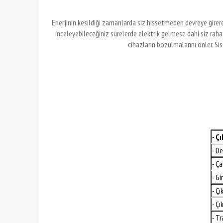
Enerjinin kesildiği zamanlarda siz hissetmeden devreye girer
inceleyebileceğiniz sürelerde elektrik gelmese dahi siz rah
cihazların bozulmalarını önler. Si
- Ç
- D
- Ç
- Gi
- Çı
- Çı
- T