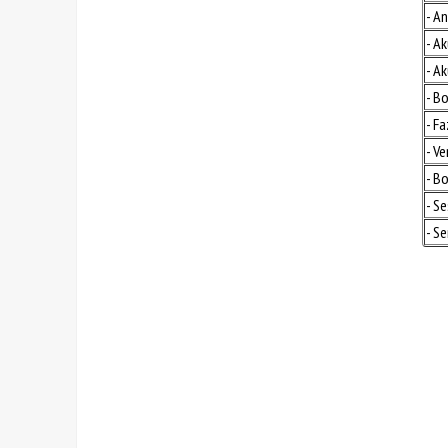
- An
- Ak
- Ak
- B
- Fa
- Ve
- B
- Se
- Se