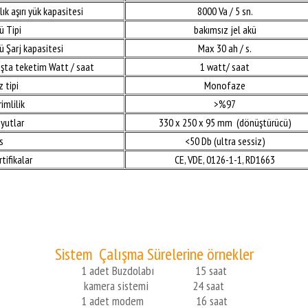
lık aşırı yük kapasitesi
8000 Va / 5 sn.
ü Tipi
bakımsız jel akü
ü Şarj kapasitesi
Max 30 ah / s.
oşta teketim Watt / saat
1 watt/ saat
z tipi
Monofaze
rimlilik
>%97
oyutlar
330 x 250 x 95 mm (dönüştürücü)
s
<50 Db (ultra sessiz)
rtifikalar
CE, VDE, 0126-1-1, RD1663
Sistem Çalışma Sürelerine örnekler
1 adet Buzdolabı 15 saat
kamera sistemi 24 saat
1 adet modem 16 saat