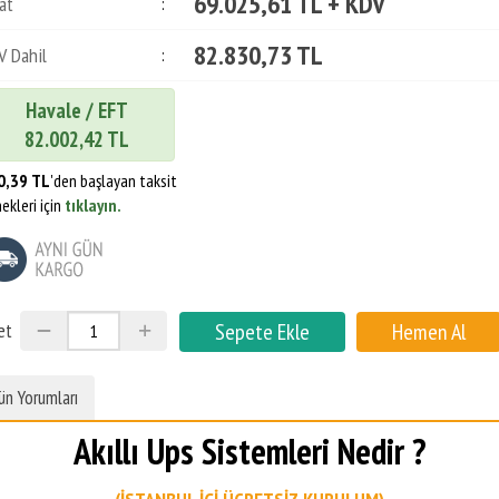
69.025,61 TL + KDV
at
:
82.830,73 TL
V Dahil
:
Havale / EFT
82.002,42 TL
0,39 TL
'den başlayan taksit
ekleri için
tıklayın.
et
ün Yorumları
Akıllı Ups Sistemleri Nedir ?