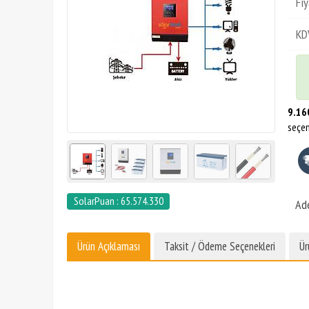
Fiy
KD
9.16
seçen
SolarPuan : 65.574.330
Ad
Ürün Açıklaması
Taksit / Ödeme Seçenekleri
Ür