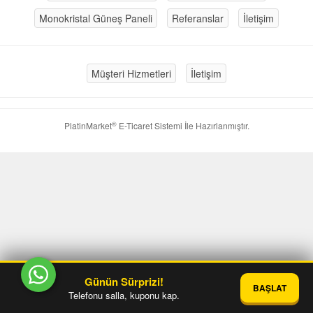
Monokristal Güneş Paneli
Referanslar
İletişim
Müşteri Hizmetleri
İletişim
®
PlatinMarket
E-Ticaret Sistemi
İle Hazırlanmıştır.
Günün Sürprizi!
BAŞLAT
Telefonu salla, kuponu kap.