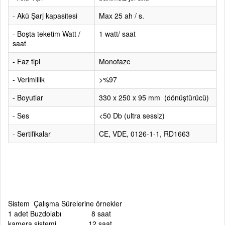
- Akü Şarj kapasitesi
Max 25 ah / s.
- Boşta teketim Watt /
1 watt/ saat
saat
- Faz tipi
Monofaze
- Verimlilik
>%97
- Boyutlar
330 x 250 x 95 mm (dönüştürücü)
- Ses
<50 Db (ultra sessiz)
- Sertifikalar
CE, VDE, 0126-1-1, RD1663
Sistem Çalışma Sürelerine örnekler
1 adet Buzdolabı 8 saat
kamera sistemi 12 saat