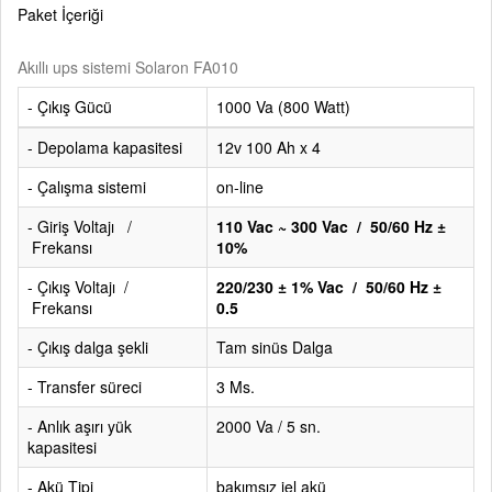
Paket İçeriği
Akıllı ups sistemi Solaron FA010
- Çıkış Gücü
1000 Va (800 Watt)
- Depolama kapasitesi
12v 100 Ah x 4
- Çalışma sistemi
on-line
- Giriş Voltajı /
110 Vac ~ 300 Vac / 50/60 Hz ±
Frekansı
10%
- Çıkış Voltajı /
220/230 ± 1% Vac / 50/60 Hz ±
Frekansı
0.5
- Çıkış dalga şekli
Tam sinüs Dalga
- Transfer süreci
3 Ms.
- Anlık aşırı yük
2000 Va / 5 sn.
kapasitesi
- Akü Tipi
bakımsız jel akü