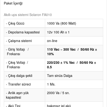
Paket İçeriği
Akıllı ups sistemi Solaron FA010
- Çıkış Gücü
1000 Va (800 Watt)
- Depolama kapasitesi
12v 100 Ah x 1
- Çalışma sistemi
on-line
- Giriş Voltajı /
110 Vac ~ 300 Vac / 50/60 Hz ±
Frekansı
10%
- Çıkış Voltajı /
220/230 ± 1% Vac / 50/60 Hz ±
Frekansı
0.5
- Çıkış dalga şekli
Tam sinüs Dalga
- Transfer süreci
1 Ms.
- Anlık aşırı yük
2000 Va / 5 sn.
kapasitesi
- Akü Tipi
bakımsız jel akü