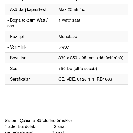
- Akü Şarj kapasitesi
Max 25 ah / s.
- Boşta teketim Watt /
1 watt/ saat
saat
- Faz tipi
Monofaze
- Verimlilik
>%97
- Boyutlar
330 x 250 x 95 mm (dönüştürücü)
- Ses
<50 Db (ultra sessiz)
- Sertifikalar
CE, VDE, 0126-1-1, RD1663
Sistem Çalışma Sürelerine örnekler
1 adet Buzdolabı 2 saat
kamera sistemi 3 saat