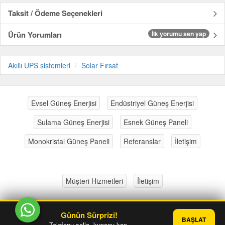
Taksit / Ödeme Seçenekleri
Ürün Yorumları
İlk yorumu sen yap
Akıllı UPS sistemleri
Solar Fırsat
Evsel Güneş Enerjisi
Endüstriyel Güneş Enerjisi
Sulama Güneş Enerjisi
Esnek Güneş Paneli
Monokristal Güneş Paneli
Referanslar
İletişim
Müşteri Hizmetleri
İletişim
Günün Sürprizi!
®
PlatinMarket
E-Ticaret Sistemi
İle Hazırlanmıştır.
BAŞLAT
Telefonu salla, kuponu kap.