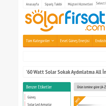
Select
Anasayfa
Sipariş Takibi
Müşteri Hizmetleri
Tüm Kategoriler
Evsel Güneş Enerjisi
Endüstr
'60 Watt Solar Sokak Aydınlatma All İn
Benzer Etiketler
Güneş
Solar Led Armatür