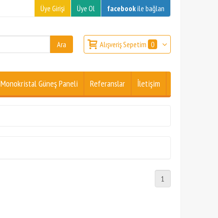
Üye Girişi
Üye Ol
facebook
ile bağlan
Alışveriş Sepetim
0
Monokristal Güneş Paneli
Referanslar
İletişim
1