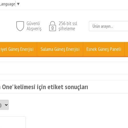
 Language
▼
iyel Güneş Enerjisi
Sulama Güneş Enerjisi
Esnek Güneş Paneli
 One' kelimesi için etiket sonuçları