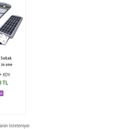
r Sokak
 in one
+ KDV
0 TL
ürün listeleniyor.