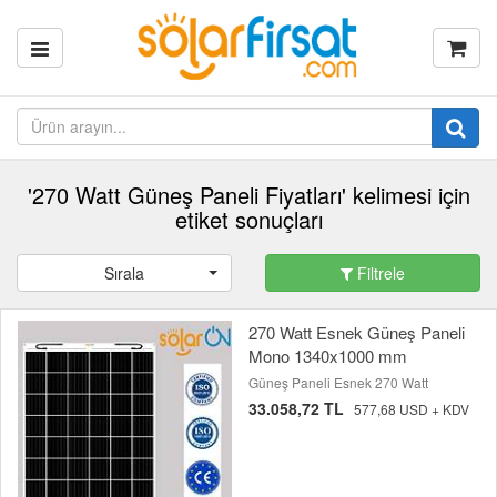
'270 Watt Güneş Paneli Fiyatları' kelimesi için
etiket sonuçları
Sırala
Filtrele
270 Watt Esnek Güneş Paneli
Mono 1340x1000 mm
Güneş Paneli Esnek 270 Watt
33.058,72 TL
577,68 USD + KDV