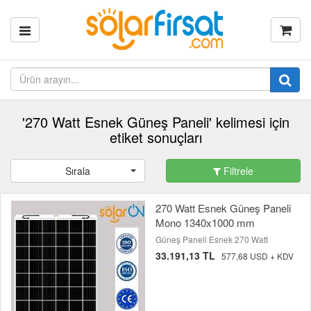
'270 Watt Esnek Güneş Paneli' kelimesi için
etiket sonuçları
Sırala
Filtrele
270 Watt Esnek Güneş Paneli
Mono 1340x1000 mm
Güneş Paneli Esnek 270 Watt
33.191,13 TL
577,68 USD + KDV