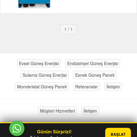
1
/ 1
Evsel Güneş Enerjisi
Endüstriyel Güneş Enerjisi
Sulama Güneş Enerjisi
Esnek Güneş Paneli
Monokristal Güneş Paneli
Referanslar
İletişim
Müşteri Hizmetleri
İletişim
Günün Sürprizi!
®
PlatinMarket
E-Ticaret Sistemi
İle Hazırlanmıştır.
BAŞLAT