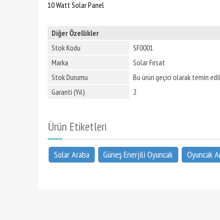
10 Watt Solar Panel
Diğer Özellikler
Stok Kodu
SF0001
Marka
Solar Fırsat
Stok Durumu
Bu ürün geçici olarak temin ed
Garanti (Yıl)
2
Ürün Etiketleri
Solar Araba
Güneş Enerjili Oyuncak
Oyuncak A