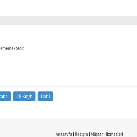
ilememektedir.
raba
18 Km/h
Hobi
Anasayfa
|
İletişim
|
Müşteri Hizmetleri