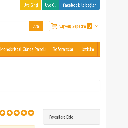
Üye Girişi
Üye Ol
facebook
ile bağlan
Alışveriş Sepetim
0
Monokristal Güneş Paneli
Referanslar
İletişim
Favorilere Ekle