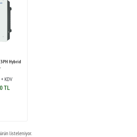
-3PH Hybrid
r
 + KDV
0 TL
ürün listeleniyor.