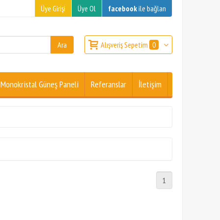
Üye Girişi
Üye Ol
facebook
ile bağlan
Alışveriş Sepetim
0
Monokristal Güneş Paneli
Referanslar
İletişim
1