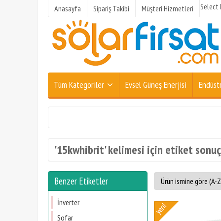
Select
Anasayfa
Sipariş Takibi
Müşteri Hizmetleri
Tüm Kategoriler
Evsel Güneş Enerjisi
Endüstr
'15kwhibrit' kelimesi için etiket sonuç
Benzer Etiketler
İnverter
Sofar