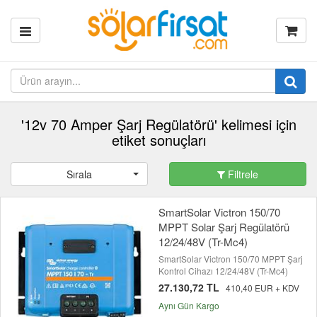
'12v 70 Amper Şarj Regülatörü' kelimesi için
etiket sonuçları
Sırala
Filtrele
SmartSolar Victron 150/70
MPPT Solar Şarj Regülatörü
12/24/48V (Tr-Mc4)
SmartSolar Victron 150/70 MPPT Şarj
Kontrol Cihazı 12/24/48V (Tr-Mc4)
27.130,72 TL
410,40 EUR + KDV
Aynı Gün Kargo