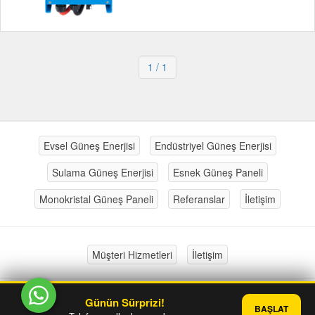
1
/ 1
Evsel Güneş Enerjisi
Endüstriyel Güneş Enerjisi
Sulama Güneş Enerjisi
Esnek Güneş Paneli
Monokristal Güneş Paneli
Referanslar
İletişim
Müşteri Hizmetleri
İletişim
Günün Sürprizi!
®
PlatinMarket
E-Ticaret Sistemi
İle Hazırlanmıştır.
BAŞLAT